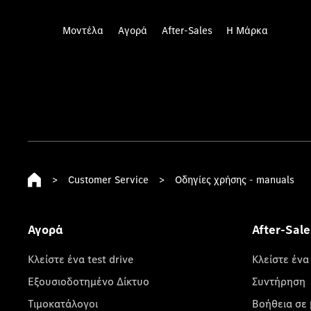
Μοντέλα
Αγορά
After-Sales
Η Μάρκα
>
Customer Service
>
Οδηγίες χρήσης - manuals
Αγορά
After-Sale
Κλείστε ένα test drive
Κλείστε ένα
Εξουσιοδοτημένο Δίκτυο
Συντήρηση
Τιμοκατάλογοι
Βοήθεια σε 