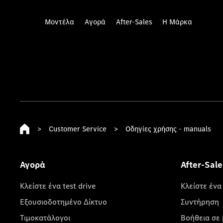
Μοντέλα
Αγορά
After-Sales
Η Μάρκα
>
Customer Service
>
Οδηγίες χρήσης - manuals
Αγορά
After-Sale
Κλείστε ένα test drive
Κλείστε ένα
Εξουσιοδοτημένο Δίκτυο
Συντήρηση
Τιμοκατάλογοι
Βοήθεια σε 