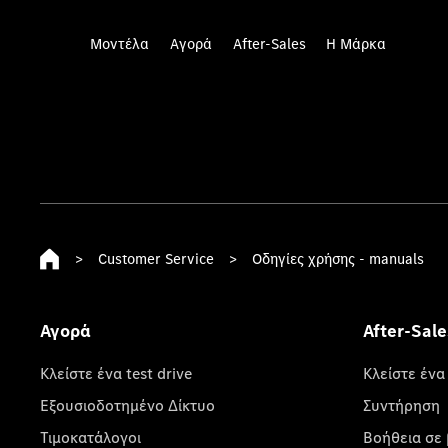
Μοντέλα
Αγορά
After-Sales
Η Μάρκα
>
Customer Service
>
Οδηγίες χρήσης - manuals
Αγορά
After-Sale
Κλείστε ένα test drive
Κλείστε ένα
Εξουσιοδοτημένο Δίκτυο
Συντήρηση
Τιμοκατάλογοι
Βοήθεια σε 