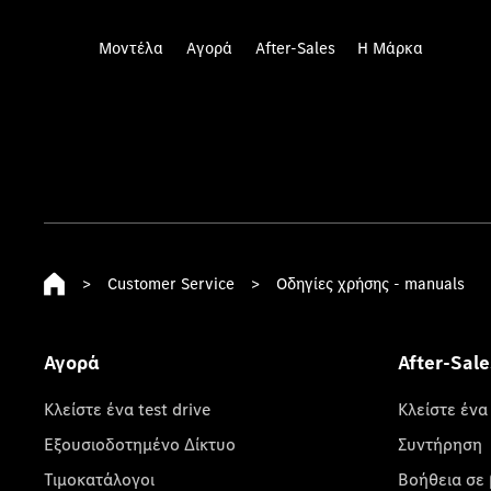
Μοντέλα
Αγορά
After-Sales
Η Μάρκα
>
Customer Service
>
Οδηγίες χρήσης - manuals
Αγορά
After-Sale
Κλείστε ένα test drive
Κλείστε ένα
Εξουσιοδοτημένο Δίκτυο
Συντήρηση
Τιμοκατάλογοι
Βοήθεια σε 