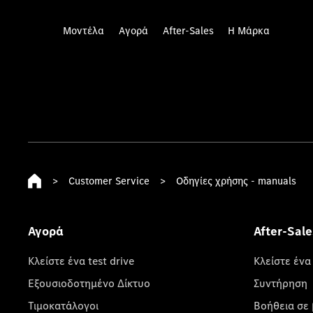
Μοντέλα
Αγορά
After-Sales
Η Μάρκα
>
Customer Service
>
Οδηγίες χρήσης - manuals
Αγορά
After-Sale
Κλείστε ένα test drive
Κλείστε ένα
Εξουσιοδοτημένο Δίκτυο
Συντήρηση
Τιμοκατάλογοι
Βοήθεια σε 