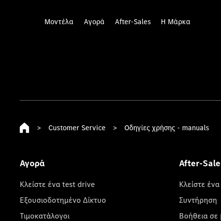
Μοντέλα
Αγορά
After-Sales
Η Μάρκα
>
Customer Service
>
Οδηγίες χρήσης - manuals
Αγορά
After-Sale
Κλείστε ένα test drive
Κλείστε ένα
Εξουσιοδοτημένο Δίκτυο
Συντήρηση
Τιμοκατάλογοι
Βοήθεια σε 