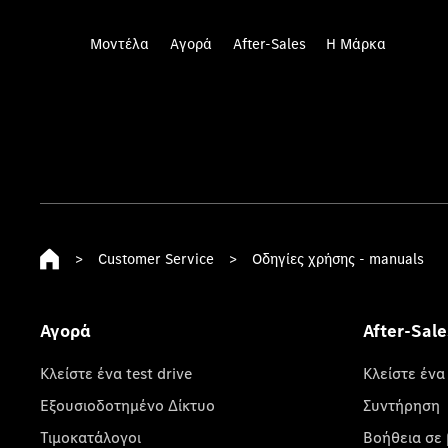
Μοντέλα
Αγορά
After-Sales
Η Μάρκα
>
Customer Service
>
Οδηγίες χρήσης - manuals
Αγορά
After-Sale
Κλείστε ένα test drive
Κλείστε ένα
Εξουσιοδοτημένο Δίκτυο
Συντήρηση
Τιμοκατάλογοι
Βοήθεια σε 