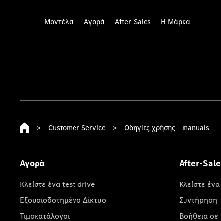
Μοντέλα
Αγορά
After-Sales
Η Μάρκα
>
Customer Service
>
Οδηγίες χρήσης - manuals
Αγορά
After-Sale
Κλείστε ένα test drive
Κλείστε ένα
Εξουσιοδοτημένο Δίκτυο
Συντήρηση
Τιμοκατάλογοι
Βοήθεια σε 