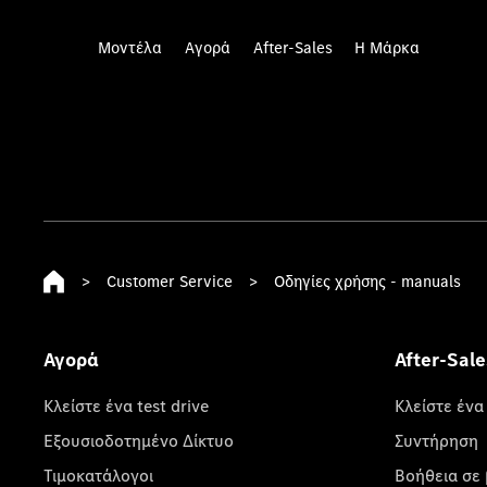
Μοντέλα
Αγορά
After-Sales
Η Μάρκα
>
Customer Service
>
Οδηγίες χρήσης - manuals
Αγορά
After-Sale
Κλείστε ένα test drive
Κλείστε ένα
Εξουσιοδοτημένο Δίκτυο
Συντήρηση
Τιμοκατάλογοι
Βοήθεια σε 