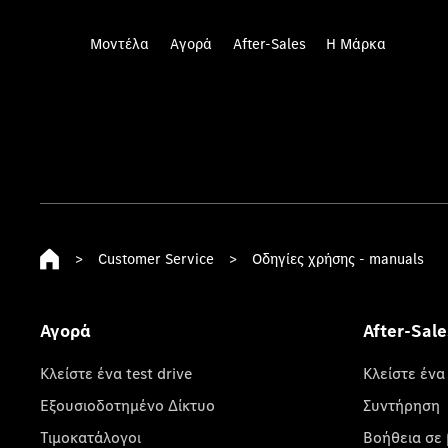
Μοντέλα
Αγορά
After-Sales
Η Μάρκα
>
Customer Service
>
Οδηγίες χρήσης - manuals
Αγορά
After-Sale
Κλείστε ένα test drive
Κλείστε ένα
Εξουσιοδοτημένο Δίκτυο
Συντήρηση
Τιμοκατάλογοι
Βοήθεια σε 