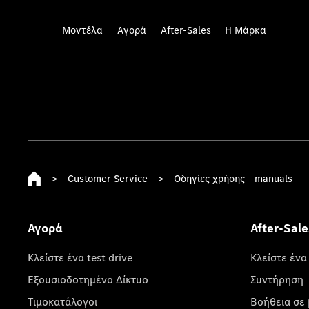
Μοντέλα
Αγορά
After-Sales
Η Μάρκα
>
Customer Service
>
Οδηγίες χρήσης - manuals
Αγορά
After-Sale
Κλείστε ένα test drive
Κλείστε ένα
Εξουσιοδοτημένο Δίκτυο
Συντήρηση
Τιμοκατάλογοι
Βοήθεια σε 