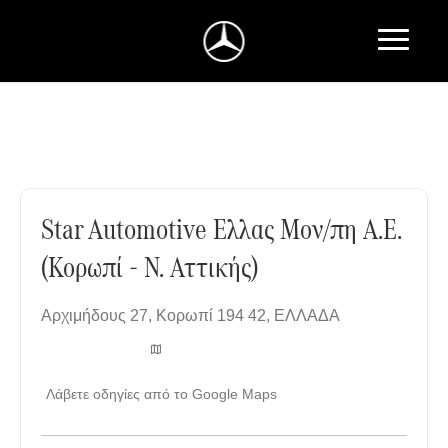
Star Automotive Ελλας Μον/πη Α.Ε. (Κορωπί - Ν. Αττικής)
Star Automotive Ελλας Μον/πη Α.Ε.
(Κορωπί - Ν. Αττικής)
Αρχιμήδους 27
,
Κορωπί 194 42
,
ΕΛΛΑΔΑ
Λάβετε οδηγίες από το Google Maps