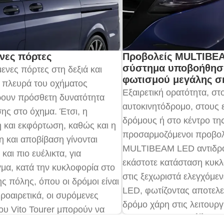
νες πόρτες
Προβολείς MULTIBE
σύστημα υποβοήθησ
ενες πόρτες στη δεξιά και
φωτισμού μεγάλης σ
 πλευρά του οχήματος
Εξαιρετική ορατότητα, στ
ουν πρόσθετη δυνατότητα
αυτοκινητόδρομο, στους 
ς στο όχημα. Έτσι, η
δρόμους ή στο κέντρο τη
 και εκφόρτωση, καθώς και η
προσαρμοζόμενοι προβολ
η και αποβίβαση γίνονται
MULTIBEAM LED αντιδρο
και πιο ευέλικτα, για
εκάστοτε κατάσταση κυκ
μα, κατά την κυκλοφορία στο
στις ξεχωριστά ελεγχόμεν
ης πόλης, όπου οι δρόμοι είναι
LED, φωτίζοντας αποτελε
Προαιρετικά, οι συρόμενες
δρόμο χάρη στις λειτουργ
ου Vito Tourer μπορούν να
[4]
κατανομής φωτός.
 και να κλείνουν ηλεκτρικά.