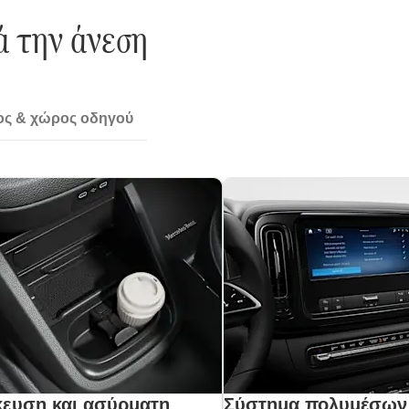
ά την άνεση
ς & χώρος οδηγού
ευση και ασύρματη
Σύστημα πολυμέσων