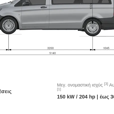
[3]
Μεγ. ονομαστική ισχύς
Αυ
[1]
έσεις
150 kW / 204 hp | έως 3