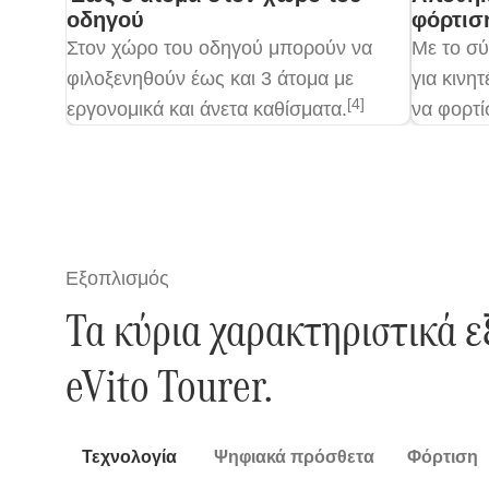
οδηγού
φόρτισ
Στον χώρο του οδηγού μπορούν να
Με το σ
φιλοξενηθούν έως και 3 άτομα με
για κινη
[4]
εργονομικά και άνετα καθίσματα.
να φορτί
αποθηκευ
κονσόλας
μοντέλου
δυνατότη
χωρίς κα
Εξοπλισμός
στήριξης
Τα κύρια χαρακτηριστικά 
eVito Tourer.
Τεχνολογία
Ψηφιακά πρόσθετα
Φόρτιση