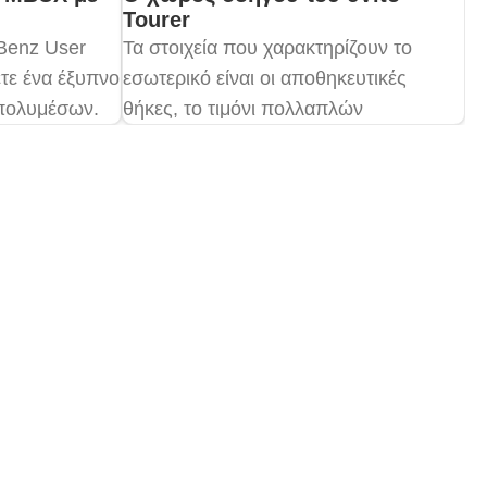
Tourer
Benz User
Τα στοιχεία που χαρακτηρίζουν το
τε ένα έξυπνο
εσωτερικό είναι οι αποθηκευτικές
 πολυμέσων.
θήκες, το τιμόνι πολλαπλών
ι οθόνη αφής
λειτουργιών, το όργανο πολλαπλών
έρει
ενδείξεων με έγχρωμη οθόνη και το
επικοινωνίας
σύστημα MBUX.