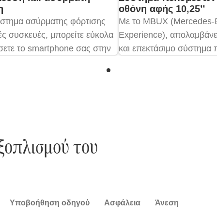
η
οθόνη αφής 10,25’’
ύστημα ασύρματης φόρτισης
Με το MBUX (Mercedes-
τές συσκευές, μπορείτε εύκολα
Experience), απολαμβάνε
σετε το smartphone σας στην
και επεκτάσιμο σύστημα
τική θήκη της κεντρικής
Με διάφορες διεπαφές κα
 ενώ οδηγείτε, ανεξαρτήτως
υψηλής ανάλυσης, προσφ
 και μάρκας, αν αυτό διαθέτει
πολυάριθμες λειτουργίες 
τα επαγωγικής φόρτισης,
και infotainment.
λώδια, βύσματα ή βάσεις
[4]
.
εξοπλισμού του
Υποβοήθηση οδηγού
Ασφάλεια
Άνεση