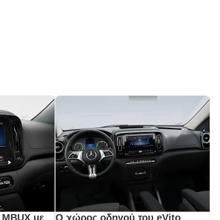
 MBUX με
Ο χώρος οδηγού του eVito