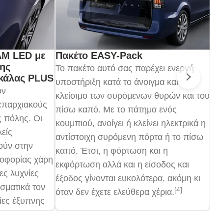
AM LED με
Πακέτο EASY-Pack
Φ
ης
Το πακέτο αυτό σας παρέχει ενεργή
Χρ
κάλας PLUS
υποστήριξη κατά το άνοιγμα και
φό
Επό
ον
κλείσιμο των συρόμενων θυρών και του
(A
επαρχιακούς
πίσω καπό. Με το πάτημα ενός
γρ
ς πόλης. Οι
κουμπιού, ανοίγει ή κλείνει ηλεκτρικά η
kW
είς
αντίστοιχη συρόμενη πόρτα ή το πίσω
σε
ύν στην
καπό. Έτσι, η φόρτωση και η
φό
λοφορίας χάρη
εκφόρτωση αλλά και η είσοδος και
φο
ες λυχνίες
έξοδος γίνονται ευκολότερα, ακόμη κι
ισ
σματικά τον
[4]
όταν δεν έχετε ελεύθερα χέρια.
στ
ίες έξυπνης
μπ
ρε