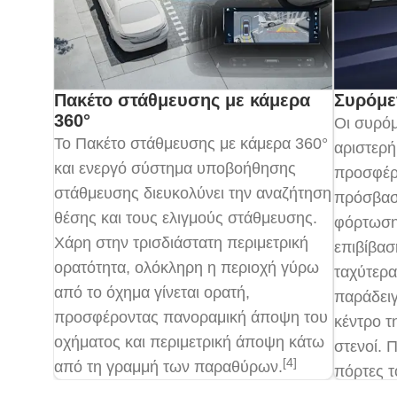
Πακέτο στάθμευσης με κάμερα
Συρόμε
360°
Οι συρόμ
Το Πακέτο στάθμευσης με κάμερα 360°
αριστερή
και ενεργό σύστημα υποβοήθησης
προσφέρ
στάθμευσης διευκολύνει την αναζήτηση
πρόσβαση
θέσης και τους ελιγμούς στάθμευσης.
φόρτωση
Χάρη στην τρισδιάστατη περιμετρική
επιβίβασ
ορατότητα, ολόκληρη η περιοχή γύρω
ταχύτερα 
από το όχημα γίνεται ορατή,
παράδειγ
προσφέροντας πανοραμική άποψη του
κέντρο τ
οχήματος και περιμετρική άποψη κάτω
στενοί. 
[4]
από τη γραμμή των παραθύρων.
πόρτες τ
ανοίγουν