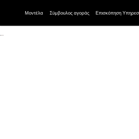
Μοντέλα
Σύμβουλος αγοράς
Επισκόπηση Υπηρεσ
Επαγγελματική επισκευή 
Για να είναι το όχημά σας διαθέσιμο ξανά όσο το δ