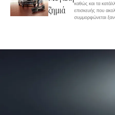
καθώς και τα κατάλλ
ζημιά
επισκευής που ακολ
συμμορφώνεται ξαν