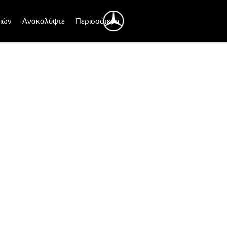
ιών
Ανακαλύψτε
Περισσότερα
για Mercedes-Benz Van.
υνατόν πιο γρήγορα.