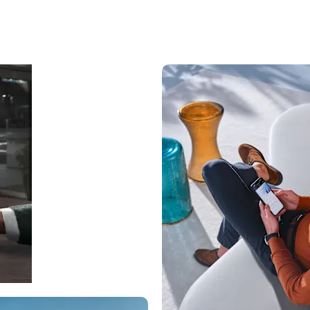
Κλείστε ραντεβού για
service