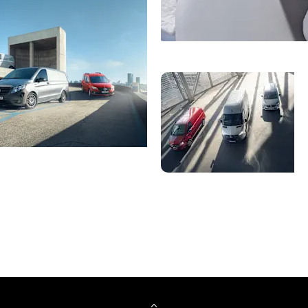
Ζητήστε προσφο
Τι
ρφώστε το όχημά σας