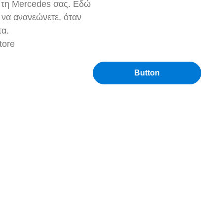
α τη Mercedes σας. Εδώ
ι να ανανεώνετε, όταν
τα.
tore
Button