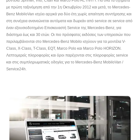
μοντέλα Sprinter, Vito, Citan και Marco Polo ACTIVITY. Για όλα τα οχήματα
με πρώτη ταξινόμηση από την 1η Οκτωβρίου 2012 και μετά, το Mercedes-
Benz MobiloVan ισχύει αρχικά για δύο έτη χωρίς απαίτηση συντήρησης και
στη συνέχεια ανανεώνεται αυτόματα και δωρεάν από service σε service από
έναν εξουσιοδοτημένο Επισκευαστή Service της Mercedes-Benz, για
διάστημα έως και 30 ετών. Οι πιο πρόσφατες εκδόσεις των υπηρεσιών που
περιλαμβάνονται στο Mercedes-Benz Mobilo ισχύουν για τα μοντέλα V-
Class, X-Class, T-Class, EQT, Marco Polo και Marco Polo HORIZON.
Λεπτομερείς πληροφορίες και όροι παρέχονται στις πληροφορίες service
και στις συμπληρωματικές οδηγίες για το Mercedes-Benz MobiloVan /
Service24h.