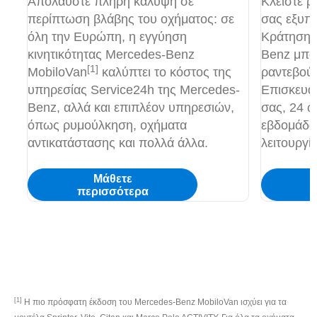
Απολαύστε πλήρη κάλυψη σε
Κλείστε ρ
περίπτωση βλάβης του οχήματος: σε
σας εξυπη
όλη την Ευρώπη, η εγγύηση
Κράτηση 
κινητικότητας Mercedes-Benz
Benz μπορ
[1]
MobiloVan
καλύπτει το κόστος της
ραντεβού
υπηρεσίας Service24h της Mercedes-
Επισκευα
Benz, αλλά και επιπλέον υπηρεσιών,
σας, 24 ώ
όπως ρυμούλκηση, οχήματα
εβδομάδα
αντικατάστασης και πολλά άλλα.
λειτουργί
Μάθετε
περισσότερα
π
[1]
Η πιο πρόσφατη έκδοση του Mercedes-Benz MobiloVan ισχύει για τα