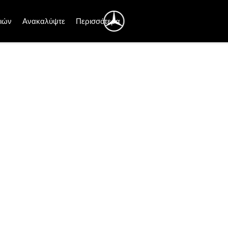
ιών
Ανακαλύψτε
Περισσότερα
κολη επισκευή.
μβάνονται υπόψη οι πιο αποτελεσματικές μέθοδοι για τ