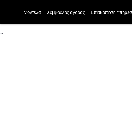
Μοντέλα
Σύμβουλος αγοράς
Επισκόπηση Υπηρεσ
Σχεδίαση οχήματος για εύ
Ήδη από το στάδιο της ανάπτυξης του οχήματος λα
σας.