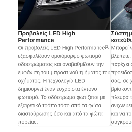
Προβολείς LED High
Σύστημ
Performance
κατεύθ
[1]
Οι προβολείς LED High Performance
Μπορεί ν
εξασφαλίζουν ομοιόμορφο φωτισμό
βλέπετε
οδοστρώματος και αναβαθμίζουν την
παρέχει 
εμφάνιση του μπροστινού τμήματος του
προειδοπ
οχήματος. Η τεχνολογία LED
σας, σε 
δημιουργεί έναν ευχάριστα έντονο
βρίσκοντ
φωτισμό. Το οδόστρωμα φωτίζεται με
πλευρά 
εξαιρετικό τρόπο τόσο από τα φώτα
ανιχνεύε
διασταύρωσης όσο και από τα φώτα
και να τ
πορείας.
συγκρούσ