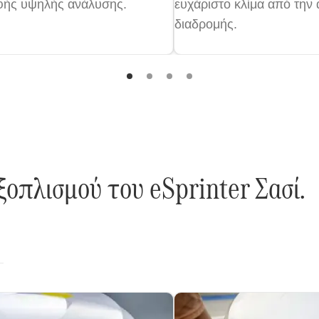
φής υψηλής ανάλυσης.
ευχάριστο κλίμα από την 
διαδρομής.
ξοπλισμού του eSprinter Σασί.