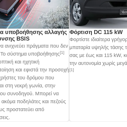
α υποβοήθησης αλλαγής
Φόρτιση DC 115 kW
υνσης BSIS
Φορτίστε ιδιαίτερα γρήγο
α ανιχνεύει πράγματα που δεν
μπαταρία υψηλής τάσης 
[1]
. Το σύστημα υποβοήθησης
σας με έως και 115 kW, κα
οπτική και ηχητική
την αυτονομία χωρίς μεγ
οίηση και εφιστά την προσοχή
[1]
χρήστες του δρόμου που
αι στη νεκρή γωνία, στην
του συνοδηγού. Μπορεί να
ι ακόμα ποδηλάτες και πεζούς
ους προστατεύει από
εις.