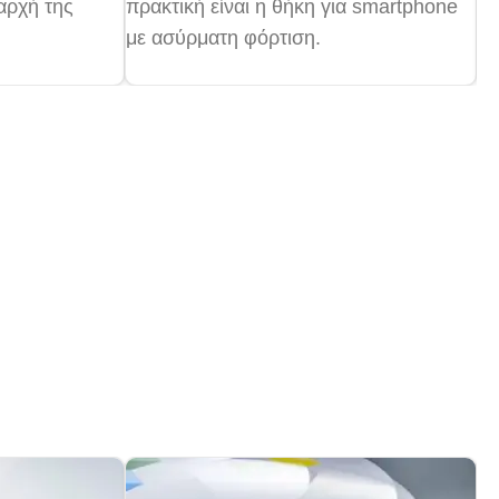
αρχή της
πρακτική είναι η θήκη για smartphone
στ
με ασύρματη φόρτιση.
κα
ιδ