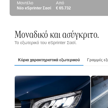
Μοντέλο
Από
Νέο eSprinter Σασί
€ 65.732
Μοναδικό και ασύγκριτο.
Το εξωτερικό του eSprinter Σασί.
Κύρια χαρακτηριστικά εξωτερικού
Γραμμές ε