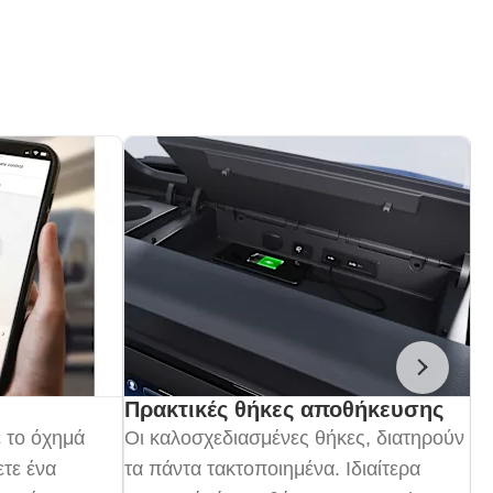
Επό
Πρακτικές θήκες αποθήκευσης
Ε
 το όχημά
Οι καλοσχεδιασμένες θήκες, διατηρούν
Επ
τε ένα
τα πάντα τακτοποιημένα. Ιδιαίτερα
οδ