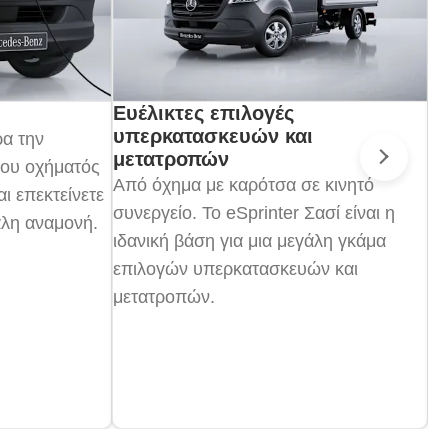
Ευέλικτες επιλογές
Φ
υπερκατασκευών και
ρ
ρα την
μετατροπών
Θέ
του οχήματός
Επό
Από όχημα με καρότσα σε κινητό
eS
ι επεκτείνετε
συνεργείο. Το eSprinter Σασί είναι η
Η 
άλη αναμονή.
ιδανική βάση για μια μεγάλη γκάμα
πο
επιλογών υπερκατασκευών και
δυ
μετατροπών.
αν
α
ρυ
Το
2.