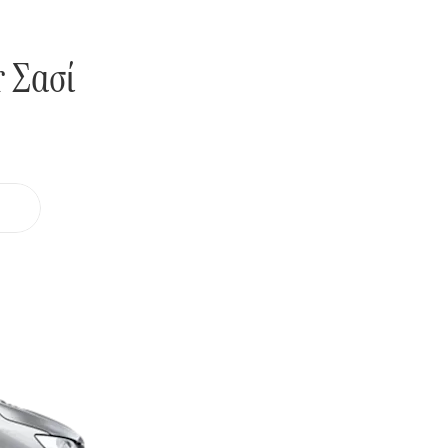
r Σασί