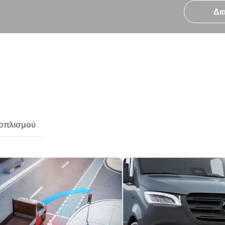
Δι
ξοπλισμού