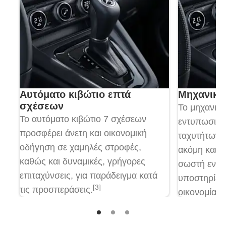
Αυτόματο κιβώτιο επτά
Μηχανικό
σχέσεων
Το μηχανικό
Το αυτόματο κιβώτιο 7 σχέσεων
εντυπωσιάζε
προσφέρει άνετη και οικονομική
ταχυτήτων κ
οδήγηση σε χαμηλές στροφές,
ακόμη και σ
καθώς και δυναμικές, γρήγορες
σωστή εναλ
επιταχύνσεις, για παράδειγμα κατά
υποστηρίζει
[3]
τις προσπεράσεις.
οικονομία κ