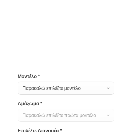
Ζητήστε τώρα προσφορά.
Ενδιαφέρεστε για ένα ελαφρύ επαγγελματικό
Mercedes-Benz και θα θέλατε να λάβετε μία
προσωπική προσφορά; Θα χρειαστούμε λίγα
στοιχεία από εσάς, προκειμένου να σας στείλουμε
την προσφορά μας.
Μοντέλο
*
Παρακαλώ επιλέξτε μοντέλο
Αμάξωμα
*
Παρακαλώ επιλέξτε πρώτα μοντέλο
Επιλέξτε Διανομέα
*