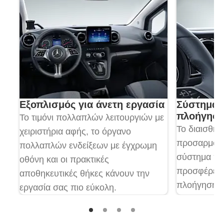
Εξοπλισμός για άνετη εργασία
Σύστημα 
πλοήγησ
Το τιμόνι πολλαπλών λειτουργιών με
Το διαισθητ
χειριστήρια αφής, το όργανο
προσαρμοζό
πολλαπλών ενδείξεων με έγχρωμη
σύστημα π
οθόνη και οι πρακτικές
προσφέρει έ
αποθηκευτικές θήκες κάνουν την
πλοήγηση
εργασία σας πιο εύκολη.
τη φράση-κλ
διάφορες δ