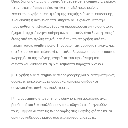
Όρων Χρήσης για τις υπηρεσίες Mercedes-Benz connect. Επιπλέον,
το αντίστοιχο όχημα πρέπει να είναι συνδεδεμένο με έναν
λογαριασμό χρήστη. Με τη λήξη της αρχικής διάρκειας συνδρομής,
είναι δυνατή η ανανέωση των υπηρεσιών με χρέωση, υπό την
προϋπόθεση ότι εξακολουθούν να προσφέρονται για το αντίστοιχο
όχημα. Η αρχική ενεργοποίηση των υπηρεσιών είναι δυνατή εντός 1
έτους από την πρώτη ταξινόμηση ή την πρώτη χρήση από τον
πελάτη, όποιο συμβεί πρώτο. Η σύνδεση της μονάδας επικοινωνίας
στο δίκτυο κινητής τηλεφωνίας, περιλαμβανομένου του συστήματος
κλήσης έκτακτης ανάγκης, εξαρτάται από την κάλυψη του
αντίστοιχου δικτύου και τη διαθεσιμότητα παρόχων δικτύου.
[6] Η χρήση των συστημάτων πληροφόρησης και οι ενσωματωμένες
συσκευές επικοινωνίας μπορούν να χρησιμοποιηθούν σε
συγκεκριμένες συνθήκες κυκλοφορίας.
[7]
Τα συστήματα υποβοήθησης οδήγησης και ασφάλειας είναι
βοηθητ
ι
κά και δεν απαλλάσσουν τους οδηγούς από την ευθύνη
τους. Συμβουλευτείτε τις πληροφορίες στις Oδηγίες χρήσης και τα
όρια του κάθε συστήματος που περιγράφονται σε αυτές.