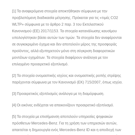
[1] Τα αναφερόμενα στοιχεία αποκτήθηκαν σύμφωνα με την
προβλεπόμενη διαδικασία μέτρησης. Πρόκειται για τις «τιμές CO
2
WLTP» σύμφωνα με το άρθρο 2 παρ. 3 του Εκτελεστικού
Κανονισμού (ΕΕ) 2017/1153. Τα στοιχεία κατανάλωσης καυσίμου
υπολογίστηκαν βάσει αυτών των τιμών. Τα στοιχεία δεν αναφέρονται
σε συγκεκριμένο όχημα και δεν αποτελούν μέρος της προσφοράς
προϊόντος, αλλά εξυπηρετούν μόνο στη σύγκριση διαφορετικών
μοντέλων οχημάτων. Τα στοιχεία διαφέρουν ανάλογα με τον
επιλεγμένο προαιρετικό εξοπλισμό.
[2] Τα στοιχεία ονομαστικής ισχύος και ονομαστικής ροπής στρέψης
παρέχονται σύμφωνα με τον Κανονισμό (ΕΚ) 715/2007, όπως ισχύει.
[3] Προαιρετικός εξοπλισμός ανάλογα με τη διαμόρφωση.
[4] Οι εικόνες ενδέχεται να απεικονίζουν προαιρετικό εξοπλισμό.
[5] Τα στοιχεία με επισήμανση αποτελούν υπηρεσίες ψηφιακών
πρόσθετων Mercedes-Benz. Για τη χρήση των υπηρεσιών αυτών,
απαιτείται η δημιουργία ενός Mercedes-Benz ID και η αποδοχή των